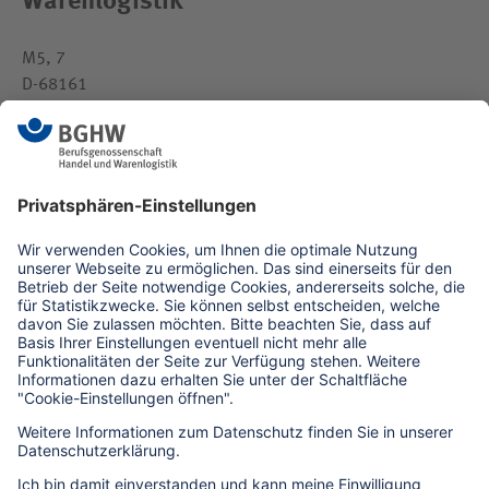
Warenlogistik
M5, 7
D-68161
Mannheim
medien(at)bghw.de
www.bghw.de
Kontaktformular
Erklärung zur Barrierefreiheit
Barriere melden
Impressum