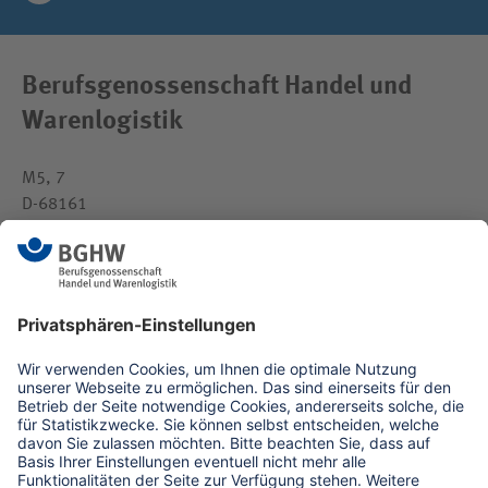
Berufsgenossenschaft Handel und
Warenlogistik
M5, 7
D-68161
Mannheim
medien(at)bghw.de
www.bghw.de
Kontaktformular