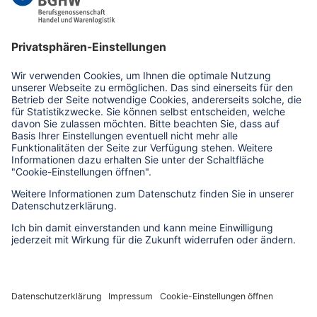
medien(at)bghw.de
www.bghw.de
Kontaktformular
Erklärung zur Barrierefreiheit
Barriere melden
Impressum
Datenschutz
AGB