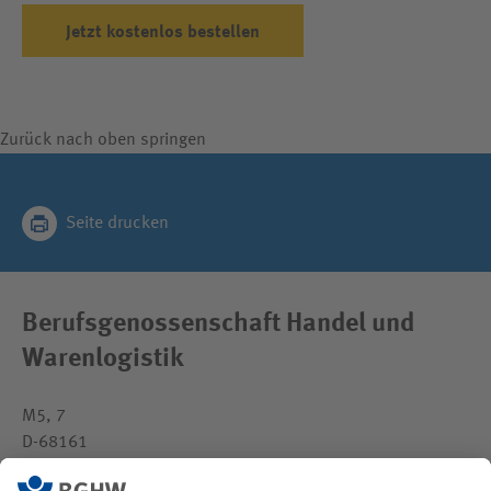
Jetzt kostenlos bestellen
Zurück nach oben springen
Seite drucken
Berufsgenossenschaft Handel und
Warenlogistik
M5, 7
D-68161
Mannheim