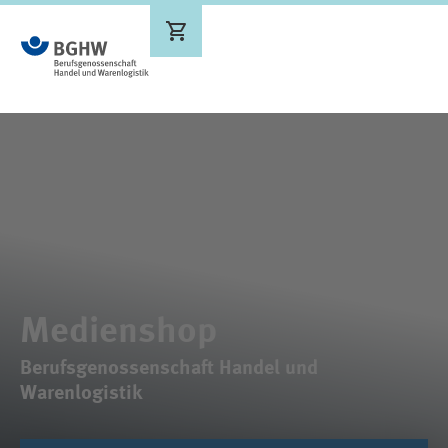
Ergebnisse werden aktualisiert
Medienshop
Berufsgenossenschaft Handel und
Warenlogistik