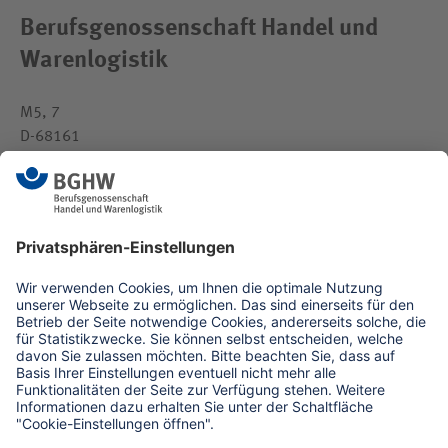
Berufsgenossenschaft Handel und
Warenlogistik
M5, 7
D-68161
Mannheim
medien(at)bghw.de
www.bghw.de
Kontaktformular
Erklärung zur Barrierefreiheit