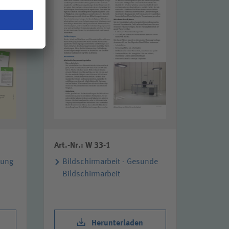
Art.-Nr.: W 33-1
gung
Bildschirmarbeit - Gesunde
Bildschirmarbeit
Herunterladen