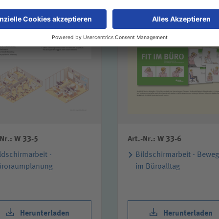
-Nr.: W 33-5
Art.-Nr.: W 33-6
ldschirmarbeit -
Bildschirmarbeit - Bewe
üroraumplanung
im Büroalltag
Herunterladen
Herunterladen