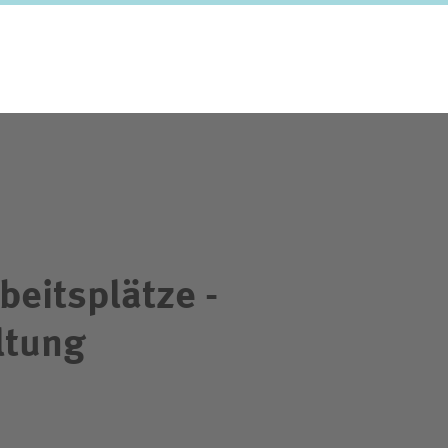
beitsplätze -
ltung