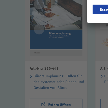
Art.-Nr.: 215-441
Art.
Büroraumplanung - Hilfen für
Bi
das systematische Planen und
B
Gestalten von Büros
Extern öffnen