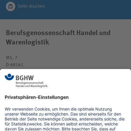
Seite drucken
Berufsgenossenschaft Handel und
Warenlogistik
M5, 7
D-68161
Mannheim
medien(at)bghw.de
www.bghw.de
Kontaktformular