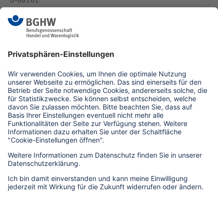
D-68161
Mannheim
medien(at)bghw.de
www.bghw.de
Kontaktformular
Erklärung zur Barrierefreiheit
Barriere melden
Impressum
Datenschutz