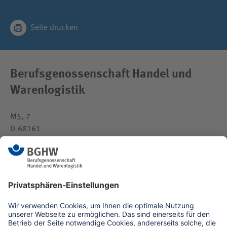
Seite drucken
Berufsgenossenschaft Handel und
Warenlogistik
M5, 7
D-68161
Mannheim
medien(at)bghw.de
www.bghw.de
Kontaktformular