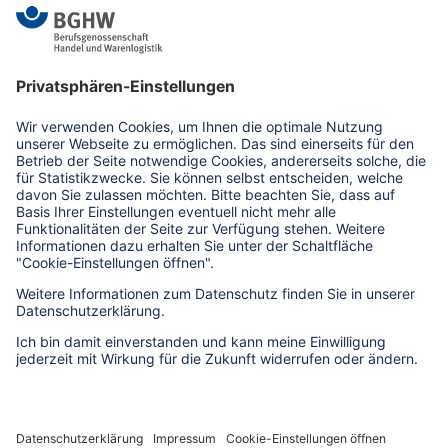
Mannheim
medien(at)bghw.de
www.bghw.de
Kontaktformular
Erklärung zur Barrierefreiheit
Barriere melden
Impressum
Datenschutz
AGB