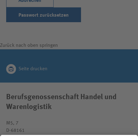
Abbrechen
Passwort zurücksetzen
Zurück nach oben springen
Seite drucken
Berufsgenossenschaft Handel und
Warenlogistik
M5, 7
D-68161