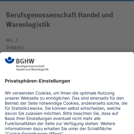
Berufsgenossenschaft Handel und
Warenlogistik
M5, 7
D-68161
Mannheim
medien(at)bghw.de
www.bghw.de
Kontaktformular
Erklärung zur Barrierefreiheit