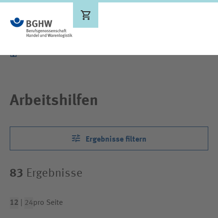
Ergebnisse werden aktualisiert
Arbeitshilfen
Ergebnisse filtern
83
Ergebnisse
12
|
24
pro Seite